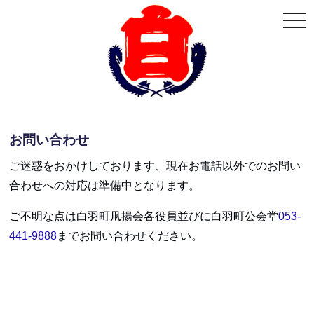
togg
navi
お問い合わせ
ご迷惑をおかけしております、現在お電話以外でのお問い
合わせへの対応は準備中となります。
ご不明な点は白羽町凧揚会各役員並びに白羽町公会堂
053-
441-9888
までお問い合わせください。