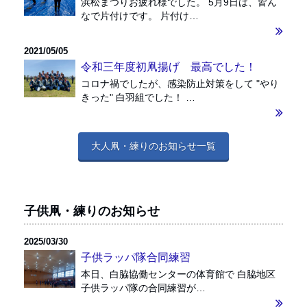
浜松まつりお疲れ様でした。 5月9日は、皆ん
なで片付けです。 片付け…
2021/05/05
令和三年度初凧揚げ 最高でした！
コロナ禍でしたが、感染防止対策をして "やり
きった" 白羽組でした！ …
大人凧・練りのお知らせ一覧
子供凧・練りのお知らせ
2025/03/30
子供ラッパ隊合同練習
本日、白脇協働センターの体育館で 白脇地区
子供ラッパ隊の合同練習が…