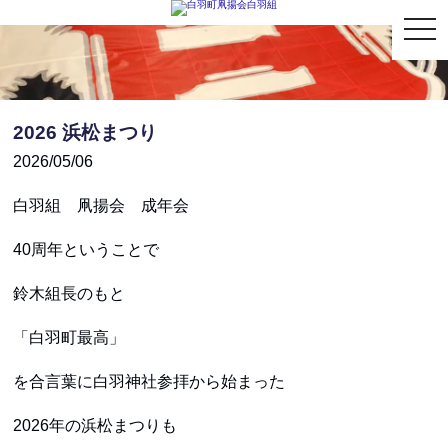
togg
navi
2026 浜松まつり
2026/05/06
白羽組 凧揚会 成年会
40周年ということで
鈴木組長のもと
「白羽町最高」
を合言葉に白羽神社参拝から始まった
2026年の浜松まつりも